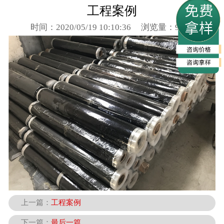
工程案例
时间：2020/05/19 10:10:36
浏览量：9178
上一篇：
工程案例
下一篇：
最后一篇