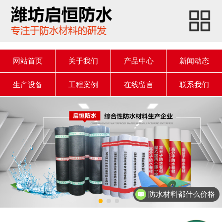
onclick=""
网站首页
关于我们
网站首页
关于我们
产品中心
新闻动态
产品中心
生产设备
工程案例
在线留言
联系我们
新闻动态
生产设备
工程案例
产品知识
在线留言
防水材料都什么价格
联系我们