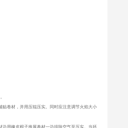
工。
铺贴卷材，并用压辊压实。同时应注意调节火焰大小
材边用橡皮棍子推展卷材一边排除空气至压实。当环