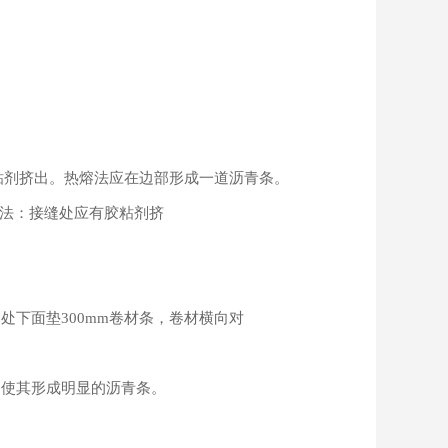
粘剂挤出。热熔法应在边部形成一道沥青条。
粘法：接缝处应有胶粘剂挤
下面垫300mm卷材条，卷材横向对
使其形成明显的沥青条。