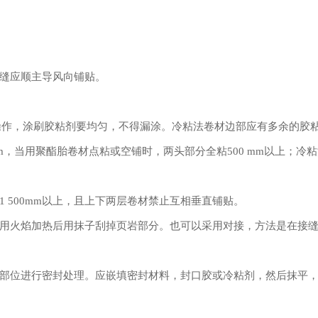
缝应顺主导风向铺贴。
作，涂刷胶粘剂要均匀，不得漏涂。冷粘法卷材边部应有多余的胶
mm，当用聚酯胎卷材点粘或空铺时，两头部分全粘500 mm以上；冷
500mm以上，且上下两层卷材禁止互相垂直铺贴。
焰加热后用抹子刮掉页岩部分。也可以采用对接，方法是在接缝处
位进行密封处理。应嵌填密封材料，封口胶或冷粘剂，然后抹平，