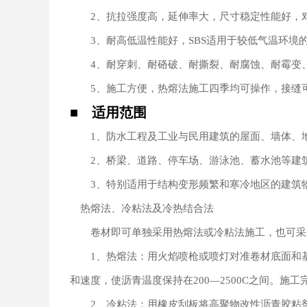
2、抗拉强度高，延伸率大，尺寸稳定性能好，对
3、耐高低温性能好，SBS适用于较低气温环境的
4、耐穿刺、耐硌破、耐撕裂、耐腐蚀、耐霉变
5、施工方便，热熔法施工四季均可操作，接缝
■ 适用范围
1、防水工程及工业与民用建筑的屋面、墙体、地
2、桥梁、道路、停车场、游泳池、蓄水池等建
3、特别适用于结构变形频繁和寒冷地区的建筑物
热熔法、冷粘法及冷热结合法
卷材即可单独采用热熔法或冷粘法施工，也可采用
1、热熔法：用火焰喷枪或喷灯对准卷材底面和基
和速度，使沥青温度保持在200—2500C之间。
2、冷粘法：用橡皮刮板将高聚物改性沥青胶粘剂