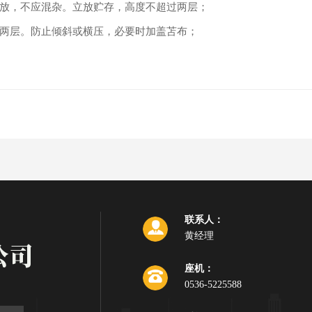
放，不应混杂。立放贮存，高度不超过两层；
两层。防止倾斜或横压，必要时加盖苫布；
联系人：
黄经理
座机：
0536-5225588