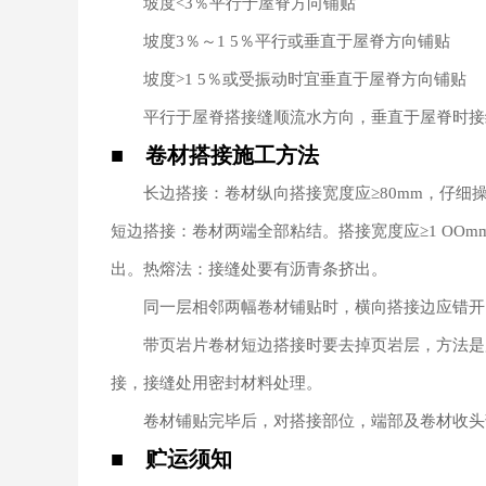
坡度<3％平行于屋脊方向铺贴
坡度3％～1 5％平行或垂直于屋脊方向铺贴
坡度>1 5％或受振动时宜垂直于屋脊方向铺贴
平行于屋脊搭接缝顺流水方向，垂直于屋脊时接
■ 卷
材搭接施工方法
长边搭接：卷材纵向搭接宽度应≥80mm，仔细操
短边搭接：卷材两端全部粘结。搭接宽度应≥1 OO
出。热熔法：接缝处要有沥青条挤出。
同一层相邻两幅卷材铺贴时，横向搭接边应错开1 
带页岩片卷材短边搭接时要去掉页岩层，方法是用火
接，接缝处用密封材料处理。
卷材铺贴完毕后，对搭接部位，端部及卷材收头部
■ 贮运须知