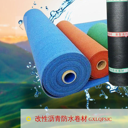
改性沥青防水卷材
GXLQFSJC