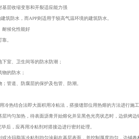
基层收缩变形和开裂适应能力强
建筑防水，而APP则适用于较高气温环境的建筑防水。
、耐候化性能好
可靠。
下室、卫生间等的防水防潮；
筑物的防水；
；管道、防腐层的保护及包管、防潮。
冷热结合法即大面积用冷粘法，搭接缝部位用热熔的方法进行施
层均匀加热，待表面沥青开始熔化并呈黑色光亮状态时，边烘烤边
施工完毕后，应再用冷粘剂对搭接边进行密封处理。
或冷玛脂等冷粘剂均匀涂刷在基层表面，并控制厚度均匀，边铺卷