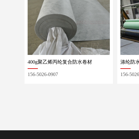
400g聚乙烯丙纶复合防水卷材
涤纶防
156-5026-0907
156-502