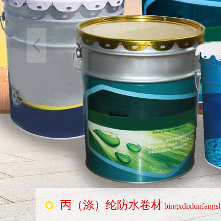
丙（涤）纶防水卷材
bingxdixlunfangsh