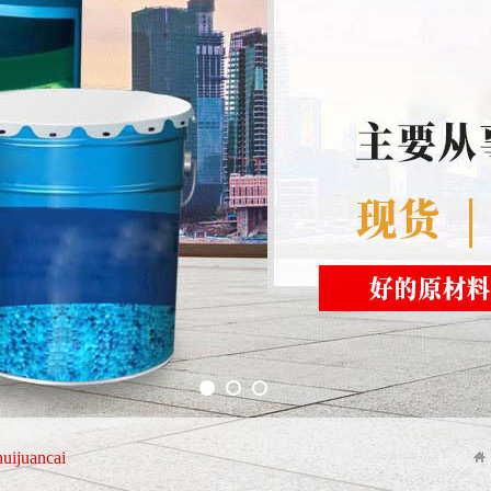
1
2
3
uijuancai