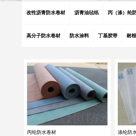
改性沥青防水卷材
沥青油毡纸
丙（涤）纶
高分子防水卷材
防水涂料
丁基胶带
耐
丙纶防水卷材
涤纶防